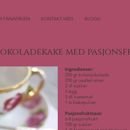
 FANAFRUEN
KONTAKT MEG
BLOGG
jokoladekake med pasjonsf
Ingredienser:
250 gr kokesjokolade
250 gr usaltet smør
2 dl sukker
5 egg
3 dl hvetemel
1 ts bakepulver
Pasjonsfruktsaus:
6-8 pasjonsfrukt
100 gr sukker
1 dl ferskpresset appelsinjuice