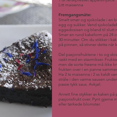
Litt maisenna
Fremgangsmåte:
Smelt smør og sjokolade i en b
egg og sukker. Vend sjokoladeb
eggedosisen og bland til slutt 
Smør en rund kakeform på 24 cm
30 minutter. Om du stikker i kak
på pinnen, så stivner dette når k
Del pasjonsfruktene i to og skra
raskt med en stavmikser. Frukts
men de sorte frøene må ikke knu
frukten over i en panne samme
Ha 2 ts maisenna i 2 ss kaldt van
stråle i den varme sausen under s
passe tykk saus. Avkjøl.
Anrett fine stykker av kaken på p
pasjonsfrukt over. Pynt gjerne 
eller tørkede blomster.