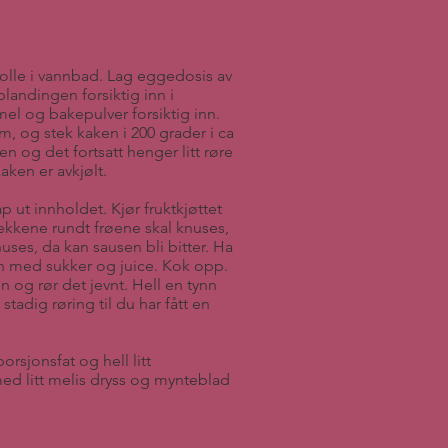
olle i vannbad. Lag eggedosis av
landingen forsiktig inn i
mel og bakepulver forsiktig inn.
, og stek kaken i 200 grader i ca
en og det fortsatt henger litt røre
aken er avkjølt.
p ut innholdet. Kjør fruktkjøttet
ekkene rundt frøene skal knuses,
ses, da kan sausen bli bitter. Ha
n med sukker og juice. Kok opp.
n og rør det jevnt. Hell en tynn
tadig røring til du har fått en
orsjonsfat og hell litt
med litt melis dryss og mynteblad