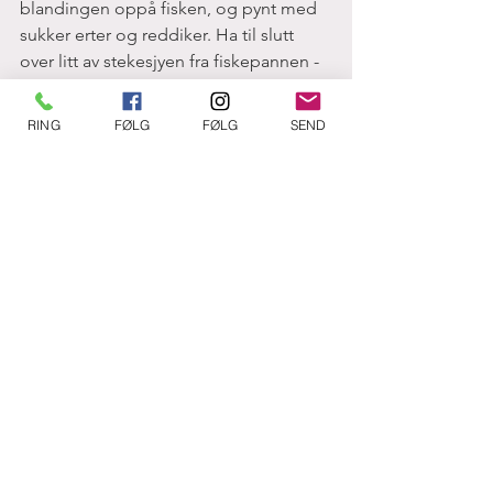
blandingen oppå fisken, og pynt med 
sukker erter og reddiker. Ha til slutt 
over litt av stekesjyen fra fiskepannen - 
og server! 
RING
FØLG
FØLG
SEND
Bon Appétit! 