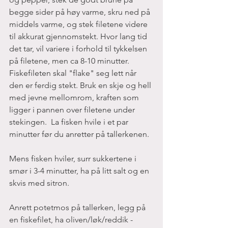
begge sider på høy varme, skru ned på 
middels varme, og stek filetene videre 
til akkurat gjennomstekt. Hvor lang tid 
det tar, vil variere i forhold til tykkelsen 
på filetene, men ca 8-10 minutter. 
Fiskefileten skal "flake" seg lett når 
den er ferdig stekt. Bruk en skje og hell 
med jevne mellomrom, kraften som 
ligger i pannen over filetene under 
stekingen.  La fisken hvile i et par 
minutter før du anretter på tallerkenen. 
Mens fisken hviler, surr sukkertene i 
smør i 3-4 minutter, ha på litt salt og en 
skvis med sitron.
Anrett potetmos på tallerken, legg på 
en fiskefilet, ha oliven/løk/reddik - 