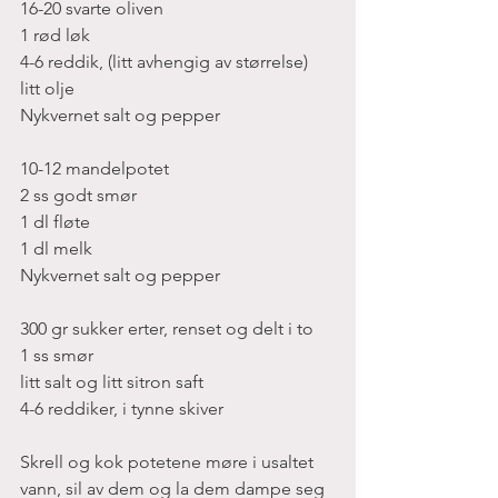
16-20 svarte oliven
1 rød løk
4-6 reddik, (litt avhengig av størrelse)
litt olje
Nykvernet salt og pepper
10-12 mandelpotet
2 ss godt smør
1 dl fløte
1 dl melk
Nykvernet salt og pepper
300 gr sukker erter, renset og delt i to
1 ss smør
litt salt og litt sitron saft
4-6 reddiker, i tynne skiver
Skrell og kok potetene møre i usaltet 
vann, sil av dem og la dem dampe seg 