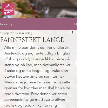
FANAFRUEN
Innlegg
11. sep. 2018
2 min lesing
PANNESTEKT LANGE
Alle mine barndoms somrer er tilbrakt i 
Austevoll, og jeg lærte tidlig å bli glad 
i fisk og skalldyr. Lange fikk vi både på 
stang og på line, men det vanligste var 
å salte og tørke langen og bruke den 
utover høsten/vinteren som tørrfisk.  
Men det er jo bare fantasien som setter 
grenser for hvordan man skal bruke de 
gode råvarene. Prøv denne varianten - 
pannestekt lange med svarte oliven, 
rød løk og reddik - kan virkelig 