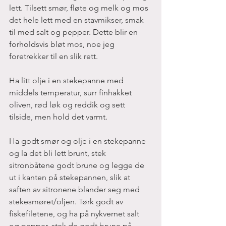
lett. Tilsett smør, fløte og melk og mos 
det hele lett med en stavmikser, smak 
til med salt og pepper. Dette blir en 
forholdsvis bløt mos, noe jeg 
foretrekker til en slik rett. 
Ha litt olje i en stekepanne med 
middels temperatur, surr finhakket 
oliven, rød løk og reddik og sett 
tilside, men hold det varmt. 
Ha godt smør og olje i en stekepanne 
og la det bli lett brunt, stek 
sitronbåtene godt brune og legge de 
ut i kanten på stekepannen, slik at 
saften av sitronene blander seg med 
stekesmøret/oljen. Tørk godt av 
fiskefiletene, og ha på nykvernet salt 
og pepper, stek de godt brune på 