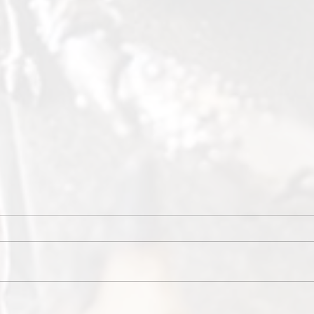
GOD
hjortekarbonader