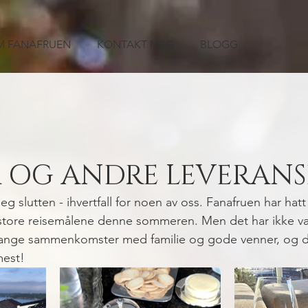
 FANAFRUEN
KONTAKT MEG
BLOGG
R OG ANDRE LEVERANS
slutten - ihvertfall for noen av oss. Fanafruen har hatt 
 store reisemålene denne sommeren. Men det har ikke væ
ange sammenkomster med familie og gode venner, og d
mest! 