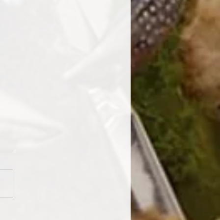
 PÅSKE!