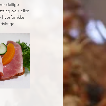
er deilige 
tslag og / eller 
 hvorfor ikke 
edyktige 