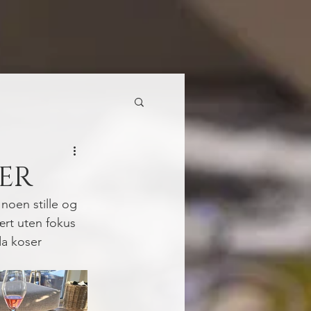
ER
noen stille og 
rt uten fokus 
a koser 