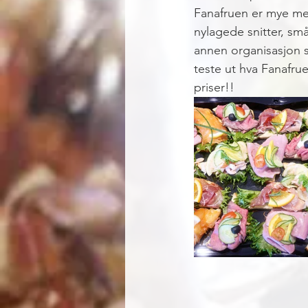
Fanafruen er mye mer
nylagede snitter, små
annen organisasjon s
teste ut hva Fanafru
priser!! 