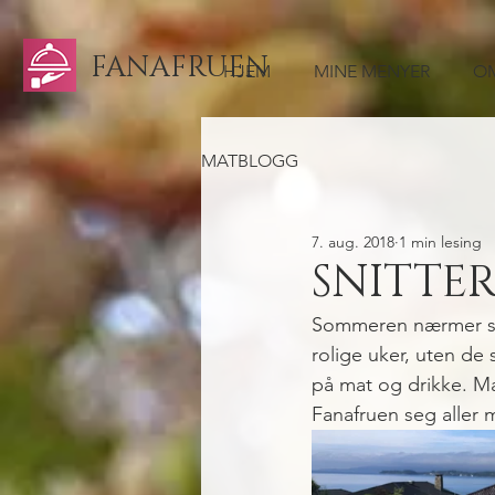
FANAFRUEN
HJEM
MINE MENYER
OM
MATBLOGG
7. aug. 2018
1 min lesing
SNITTE
Sommeren nærmer seg 
rolige uker, uten de
på mat og drikke. M
Fanafruen seg aller 