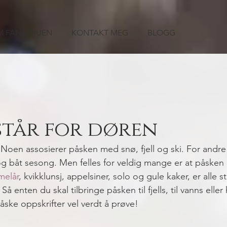
 FANAFRUEN
KONTAKT MEG
BLOGG
står for døren
 Noen assosierer påsken med snø, fjell og ski. For andre
og båt sesong. Men felles for veldig mange er at påsken 
elår
, kvikklunsj, appelsiner, solo og gule kaker, er alle s
 Så enten du skal tilbringe påsken til fjells, til vanns eller
åske oppskrifter vel verdt å prøve! 