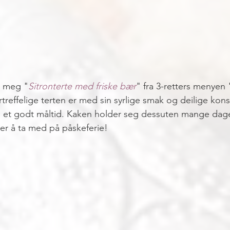
g meg "
Sitronterte med friske bær
" fra 3-retters menyen 
rtreffelige terten er med sin syrlige smak og deilige kons
å et godt måltid. Kaken holder seg dessuten mange dager
per å ta med på påskeferie! 