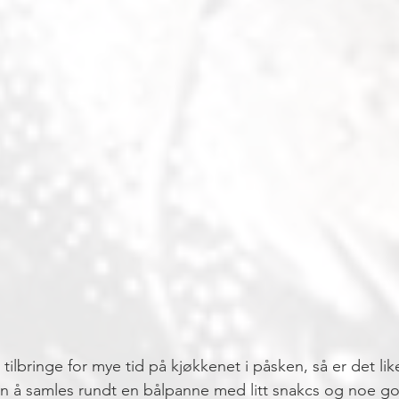
ilbringe for mye tid på kjøkkenet i påsken, så er det lik
nn å samles rundt en bålpanne med litt snakcs og noe god