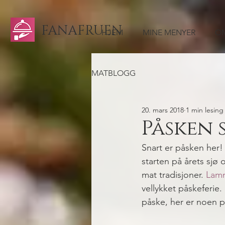
FANAFRUEN
HJEM
MINE MENYER
OM
MATBLOGG
20. mars 2018
1 min lesing
Påsken 
Snart er påsken her!
starten på årets sjø 
mat tradisjoner. 
Lamm
vellykket påskeferie. 
påske, her er noen p