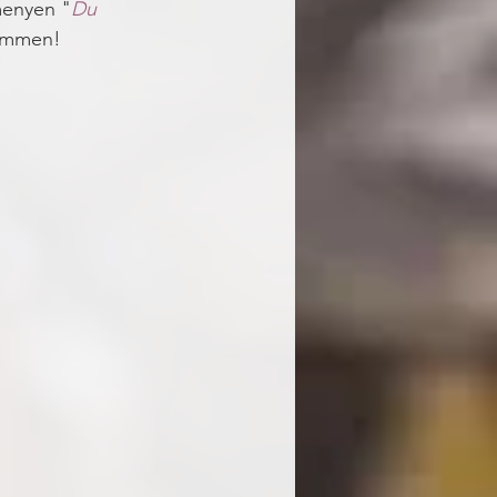
menyen "
Du 
rimmen! 