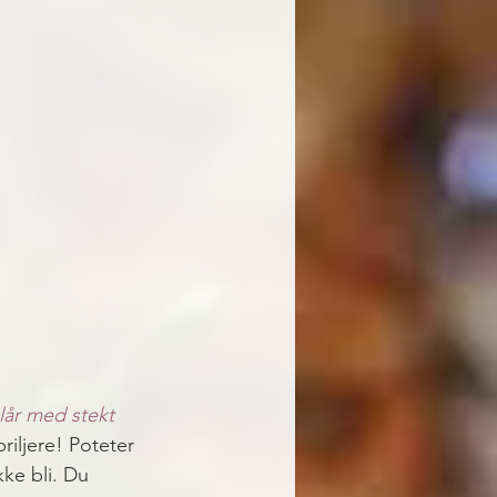
år med stekt 
iljere! Poteter 
ke bli. Du 