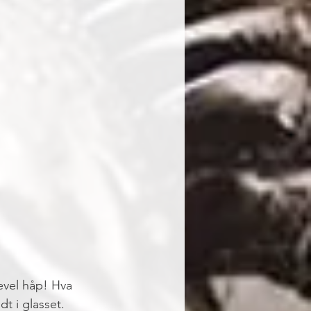
evel håp! Hva 
t i glasset. 