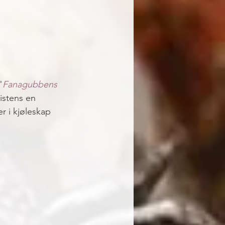
"
Fanagubbens 
istens en 
 i kjøleskap 