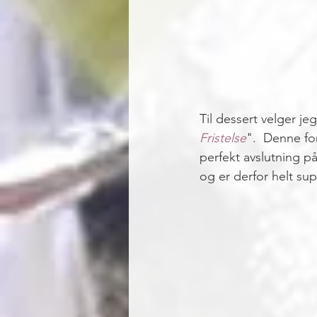
Til dessert velger je
Fristelse
".  Denne fo
perfekt avslutning p
og er derfor helt su