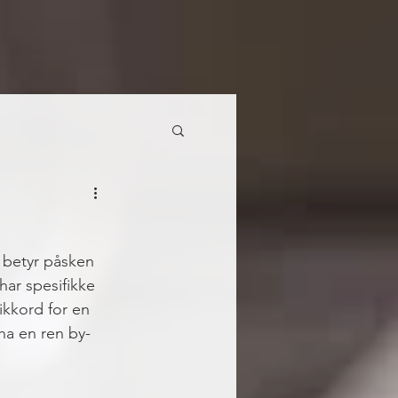
 betyr påsken 
har spesifikke 
tikkord for en 
 ha en ren by-