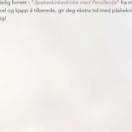
ilig forrett - "
Spekeskinkeskinke med Persilleolje
" fra 
kel og kjapp å tilberede, gir deg ekstra tid med påskek
ig!